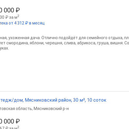
0 000 ₽
2
30 ₽ за м
тека от 4 312 ₽ в месяц
ная, ухоженная дача. Отлично подойдёт для семейного отдыха, пл
тет смородина, яблони, черешня, слива, абрикоса, груша, вишня. 
уках.
тедж/дом, Мясниковский район, 30 м², 10 соток
товская область
,
Мясниковский р-н
0 000 ₽
2
67 ₽ за м