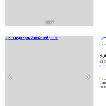
1
из 7
Кот
Рос
35
23 3
Ипо
Про
душ
скв