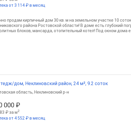
тека от 3 114 ₽ в месяц
чно продам кирпичный дом 30 кв. м на земельном участке 10 сото
никовского района Ростовской области! В доме есть глубокий по
олитных блоков, мансарда, отопительный котел! Под окном дома ес
тедж/дом, Неклиновский район, 24 м², 9.2 соток
товская область
,
Неклиновский р-н
0 000 ₽
2
83 ₽ за м
тека от 4 552 ₽ в месяц