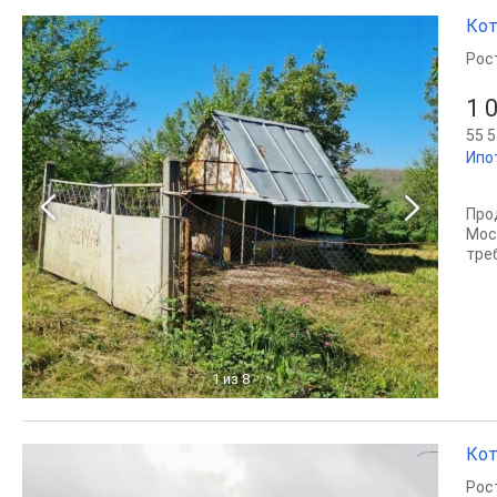
Кот
Рос
1 
55 5
Ипо
Про
Мос
тре
1
из 8
Кот
Рос