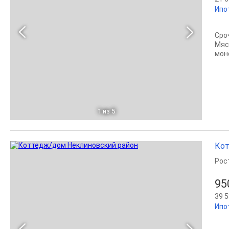
Ипо
Сро
Мяс
мон
1
из 5
Кот
Рос
95
39 5
Ипо