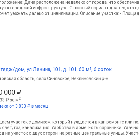
положение: Дача расположена недалеко от города, что обеспечи
туп к городской инфраструктуре. Отличный вариант для тех, кто ц
хочет уезжать далеко от цивилизации. Описание участка: - Площадь
тедж/дом, ул Ленина, 101, д. 101, 60 м², 6 соток
товская область
,
село Синявское
,
Неклиновский р-н
0 000 ₽
2
33 ₽ за м
тека от 3 833 ₽ в месяц
даём участок с домиком, который нуждается в кап.ремонте или под
 свет, газ, канализация. Удобства в доме. Есть сарайчики .Удачно
од на участок с двух сторон, на разные центральные улицы. Участо