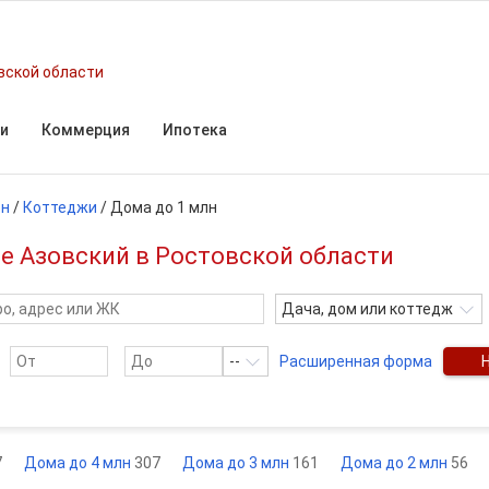
вской области
и
Коммерция
Ипотека
он
/
Коттеджи
/
Дома до 1 млн
не Азовский в Ростовской области
Дача, дом или коттедж
--
Расширенная форма
7
Дома до 4 млн
307
Дома до 3 млн
161
Дома до 2 млн
56