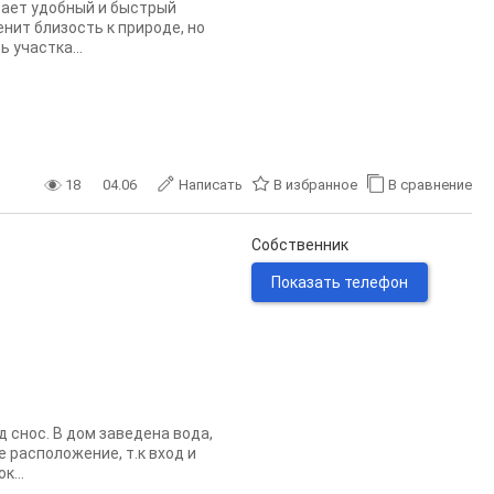
вает удобный и быстрый
енит близость к природе, но
 участка...
18
04.06
Написать
В избранное
В сравнение
Собственник
Показать телефон
 снос. В дом заведена вода,
е расположение, т.к вход и
к...