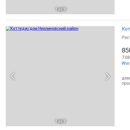
1
из 9
Кот
Рос
85
7 08
Ипо
дом
про
1
из 3