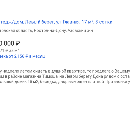
тедж/дом, Левый берег, ул. Главная, 17 м², 3 сотки
товская область
,
Ростов-на-Дону
,
Азовский р-н
0 000 ₽
2
71 ₽ за м
тека от 2 156 ₽ в месяц
у надоело летом сидеть в душной квартире, то предлагаю Вашем
ом в районе магазина Тимоша, на Левом берегу Дона рядом с оста
ольшой домик 18 м2, беседка, двор вымощен плиткой. При звонке у