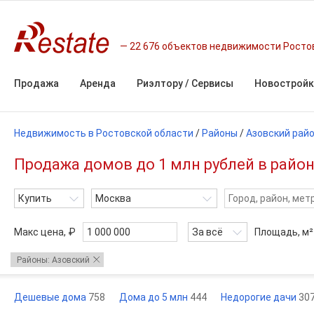
22 676 объектов недвижимости Росто
Продажа
Аренда
Риэлтору / Сервисы
Новостройк
Недвижимость в Ростовской области
/
Районы
/
Азовский рай
Продажа домов до 1 млн рублей в райо
Купить
Москва
Макс цена, ₽
За всё
Площадь,
м²
Районы: Азовский
Дешевые дома
758
Дома до 5 млн
444
Недорогие дачи
30