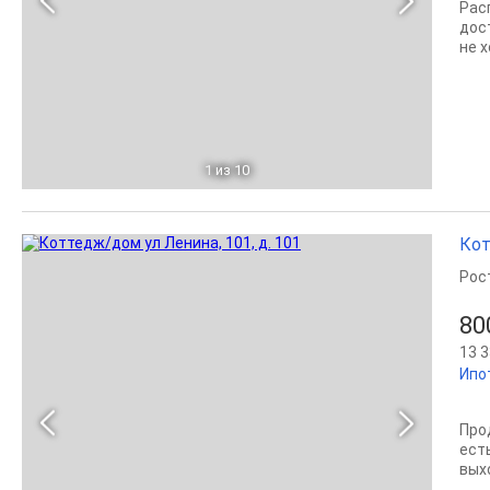
Рас
дос
не 
1
из 10
Кот
Рос
80
13 3
Ипо
Про
есть
вых