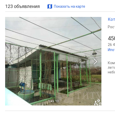
123
объявления
Показать на карте
Кот
Рос
45
26 4
Ипо
Ком
лет
неб
1
из 10