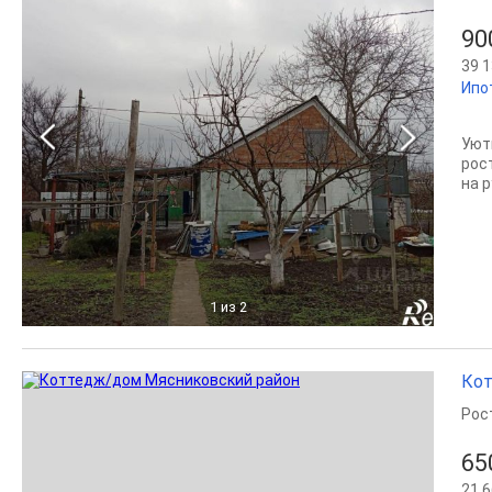
90
39 1
Ипо
Уют
рос
на р
1
из 2
Кот
Рос
65
21 6