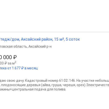
тедж/дом, Аксайский район, 15 м², 5 соток
товская область
,
Аксайский р-н
0 000 ₽
2
33 ₽ за м
тека от 1 677 ₽ в месяц
даю свою дачу. Кадастровый номер 61:02::146. На участке неболь
, плодоносящие деревья (айва, груша, черешя, орех).Электричеств
ажины+центральная подача для полива.