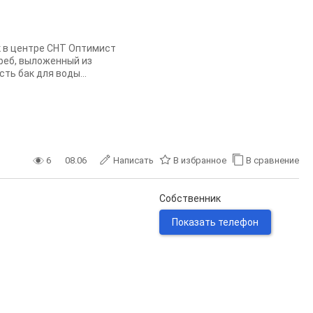
к в центре СНТ Оптимист
греб, выложенный из
ть бак для воды...
6
08.06
Написать
В избранное
В сравнение
Собственник
Показать телефон