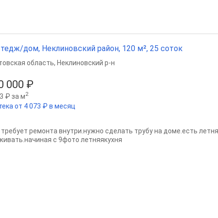
тедж/дом, Неклиновский район, 120 м², 25 соток
товская область
,
Неклиновский р-н
0 000 ₽
2
3 ₽ за м
тека от 4 073 ₽ в месяц
 требует ремонта внутри.нужно сделать трубу на доме.есть летня
живать.начиная с 9фото летняякухня