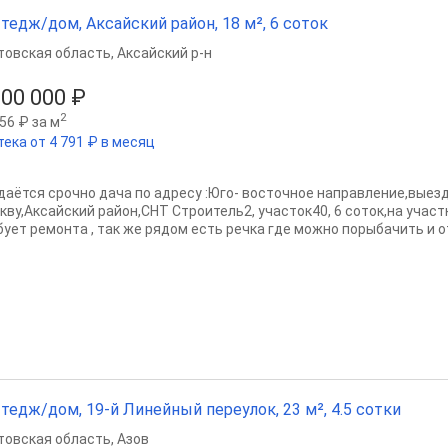
тедж/дом, Аксайский район, 18 м², 6 соток
товская область
,
Аксайский р-н
000 000 ₽
2
56 ₽ за м
тека от 4 791 ₽ в месяц
даётся срочно дача по адресу :Юго- восточное направление,выезд
кву,Аксайский район,СНТ Строитель2, участок40, 6 соток,на участ
бует ремонта , так же рядом есть речка где можно порыбачить и от
тедж/дом, 19-й Линейный переулок, 23 м², 4.5 сотки
товская область
,
Азов