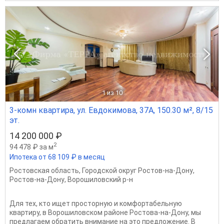
1
из 10
3-комн квартира, ул. Евдокимова, 37А, 150.30 м², 8/15
эт.
14 200 000 ₽
2
94 478 ₽ за м
Ипотека от 68 109 ₽ в месяц
Ростовская область
,
Городской округ Ростов-на-Дону
,
Ростов-на-Дону
,
Ворошиловский р-н
Для тех, кто ищет просторную и комфортабельную
квартиру, в Ворошиловском районе Ростова-на-Дону, мы
предлагаем обратить внимание на это предложение. В