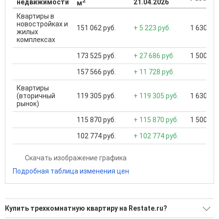
2
недвижимости
21.04.2026
м
Квартиры в
новостройках и
151 062 руб.
+ 5 223 руб.
1 630 000
жилых
комплексах
173 525 руб.
+ 27 686 руб.
1 500 000
157 566 руб.
+ 11 728 руб.
Квартиры
(вторичный
119 305 руб.
+ 119 305 руб.
1 630 000
рынок)
115 870 руб.
+ 115 870 руб.
1 500 000
102 774 руб.
+ 102 774 руб.
Скачать изображение графика
Подробная таблица изменения цен
Купить трехкомнатную квартиру на Restate.ru?