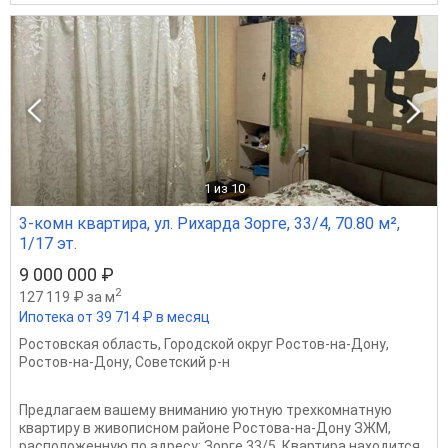
1
из 10
3-комн квартира, ул. Рихарда Зорге, 33/4, 70.80 м²,
1/17 эт.
9 000 000 ₽
2
127 119 ₽ за м
Ипотека от 39 714 ₽ в месяц
Ростовская область
,
Городской округ Ростов-на-Дону
,
Ростов-на-Дону
,
Советский р-н
Предлагаем вашему вниманию уютную трехкомнатную
квартиру в живописном районе Ростова-на-Дону ЗЖМ,
расположенную по адресу: Зорге 33/5. Квартира находится