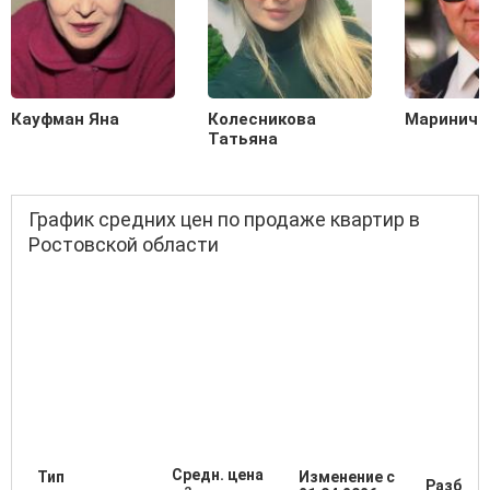
Кауфман Яна
Колесникова
Маринич 
Татьяна
График средних цен по продаже квартир в
Ростовской области
Средн. цена
Тип
Изменение с
Разброс