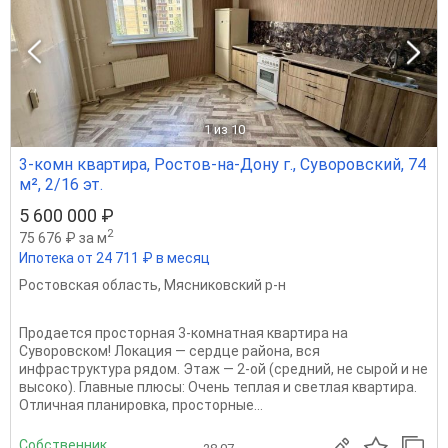
1
из 10
3-комн квартира, Ростов-на-Дону г., Суворовский, 74
м², 2/16 эт.
5 600 000 ₽
2
75 676 ₽ за м
Ипотека от 24 711 ₽ в месяц
Ростовская область
,
Мясниковский р-н
Продается просторная 3-комнатная квартира на
Суворовском! Локация — сердце района, вся
инфраструктура рядом. Этаж — 2-ой (средний, не сырой и не
высоко). Главные плюсы: Очень теплая и светлая квартира.
Отличная планировка, просторные...
Собственник