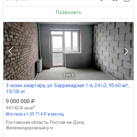
Позвонить
1
из 6
3-комн квартира, ул. Баррикадная 1-я, 24 с2, 95.60 м²,
15/18 эт.
9 000 000 ₽
2
94 142 ₽ за м
Ипотека от 39 714 ₽ в месяц
Ростовская область
,
Ростов-на-Дону
,
Железнодорожный р-н