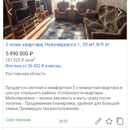
1
из 6
3-комн квартира, Новочеркасск г., 59 м², 8/9 эт.
5 990 000 ₽
2
101 525 ₽ за м
Ипотека от 26 432 ₽ в месяц
Ростовская область
Продаётся светлая и комфортная 3-х комнатная квартира в
центре спального района. Особенности квартиры: -
Мебелирована — можно заезжать и жить сразу после
покупки; - Продуманная планировка, удобная для большой
семьи; Преимущества расположения: -...
Собственник
29.07