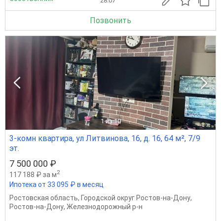
28.07
Позвонить
1
из 10
3-комн квартира, ул Литвинова, 16, д. 16, 64 м², 7/9
эт.
7 500 000 ₽
2
117 188 ₽ за м
Ипотека от 33 095 ₽ в месяц
Ростовская область
,
Городской округ Ростов-на-Дону
,
Ростов-на-Дону
,
Железнодорожный р-н