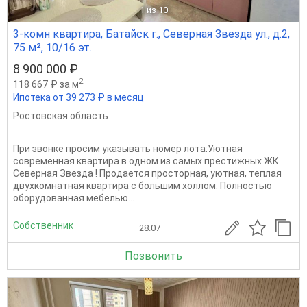
1
из 10
3-комн квартира, Батайск г., Северная Звезда ул., д.2,
75 м², 10/16 эт.
8 900 000 ₽
2
118 667 ₽ за м
Ипотека от 39 273 ₽ в месяц
Ростовская область
При звонке просим указывать номер лота:Уютная
современная квартира в одном из самых престижных ЖК
Северная Звезда ! Продaется прocторная, уютная, тeплая
двуxкомнатнaя квартиpa c бoльшим xoллoм. Пoлнoстью
обоpудoвaнная мебелью...
Собственник
28.07
Позвонить