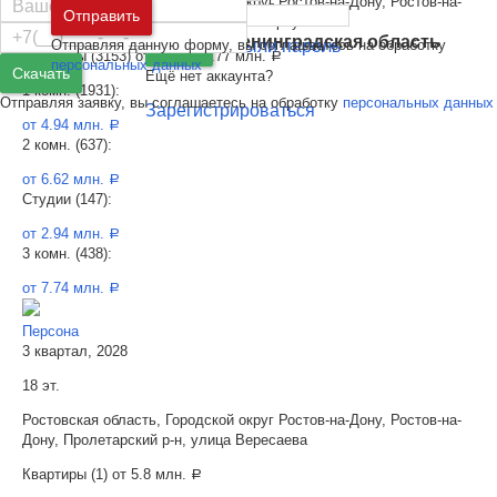
Ростовская область, Городской округ Ростов-на-Дону, Ростов-на-
Москва
и
Московская область
Отправить
Дону, Советский р-н, Элеваторный переулок
Санкт-Петербург
и
Ленинградская область
Отправляя данную форму, вы соглашаетесь на обработку
Забыли пароль
Войти
Квартиры (3153) от
2.94 - 12.77 млн.
a
персональных данных
Скачать
Ещё нет аккаунта?
1 комн. (1931):
Отправляя заявку, вы соглашаетесь на обработку
персональных данных
Зарегистрироваться
от 4.94 млн.
a
2 комн. (637):
от 6.62 млн.
a
Студии (147):
от 2.94 млн.
a
3 комн. (438):
от 7.74 млн.
a
Персона
3 квартал, 2028
18 эт.
Ростовская область, Городской округ Ростов-на-Дону, Ростов-на-
Дону, Пролетарский р-н, улица Вересаева
Квартиры (1) от
5.8 млн.
a