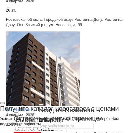
4 квартал, 2028
26 эт.
Ростовская область, Городской округ Ростов-на-Дону, Ростов-на-
Дону, Октябрьский р-н, ул. Нансена, д. 99
Получите каталог новостроек с ценами
Вход на Restate.ru
Октябрь Парк
4 квартал, 2028
Оставить оценку о странице
Выбрать город
Укажите Ваш номер телефона и Restate бесплатно подберёт Вам
Email
подходящие варианты
21-26 эт.
Пароль