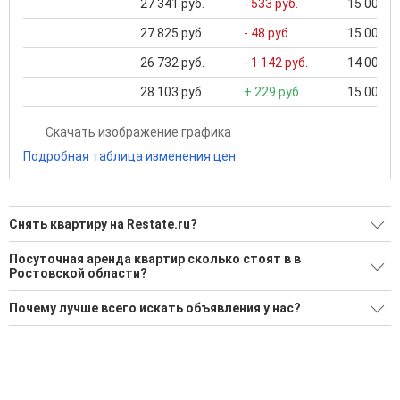
27 341 руб.
- 533 руб.
15 000 ..
27 825 руб.
- 48 руб.
15 000 ..
26 732 руб.
- 1 142 руб.
14 000 ..
28 103 руб.
+ 229 руб.
15 000 ..
Скачать изображение графика
Подробная таблица изменения цен
Снять квартиру на Restate.ru?
Ищите, как Снять квартиру?
Посуточная аренда квартир сколько стоят в в
Ростовской области?
1002 актуальных и проверенных объявления
Минимальная цена: 7 000 Р. Максимальная цена: 30 000 Р;
Воспользуйтесь нашим поиском по новостройкам, для
Почему лучше всего искать объявления у нас?
Средняя: 23 174 Р
подбора подходящего вам варианта
Все объявления проверены и проходят строгую
Средняя цена за м2: 604 Р
'Сохраните результаты поиска и возвращайтесь к нему,
модерацию
когда это будет нужно'
Удобный поиск, есть подписка на новые объявления