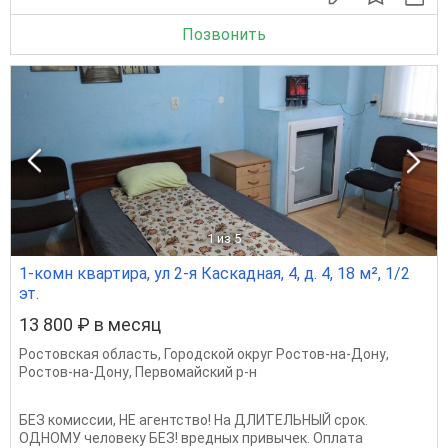
Позвонить
1
из 5
1-комн квартира, ул 2-я Каскадная, 4, д. 4, 18 м², 1/2
эт.
13 800 ₽ в месяц
Ростовская область
,
Городской округ Ростов-на-Дону
,
Ростов-на-Дону
,
Первомайский р-н
БЕЗ комиссии, НЕ агентство! На ДЛИТЕЛЬНЫЙ срок.
ОДНОМУ человеку БЕЗ! вредных привычек. Оплата