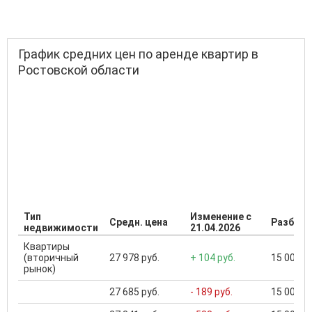
График средних цен по аренде квартир в
Ростовской области
Тип
Изменение с
Средн. цена
Разброс
недвижимости
21.04.2026
Квартиры
(вторичный
27 978 руб.
+ 104 руб.
15 000 ..
рынок)
27 685 руб.
- 189 руб.
15 000 ..