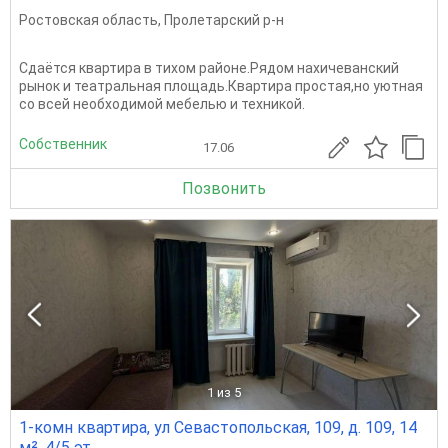
Ростовская область
,
Пролетарский р-н
Сдаётся квартира в тихом районе.Рядом нахичеванский
рынок и театральная площадь.Квартира простая,но уютная
со всей необходимой мебелью и техникой.
Собственник
17.06
Позвонить
1
из 5
1-комн квартира, ул Севастопольская, 109, д. 109, 14
м², 4/5 эт.