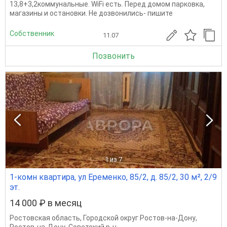
13,8+3,2коммунальные. WiFi есть. Перед домом парковка,
магазины и остановки. Не дозвонились- пишите
Собственник
11.07
Позвонить
1
из 7
1-комн квартира, ул Еременко, 85/2, д. 85/2, 30 м², 2/9
эт.
14 000 ₽ в месяц
Ростовская область
,
Городской округ Ростов-на-Дону
,