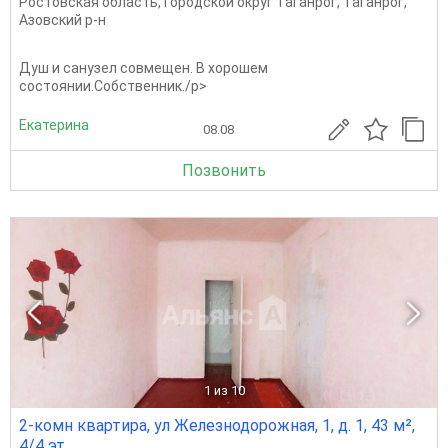
Ростовская область
,
Городской округ Таганрог
,
Таганрог
,
Азовский р-н
Душ и санузел совмещен. В хорошем
состоянии.Собственник./p>
Екатерина
08.08
Позвонить
1
из 10
2-комн квартира, ул Железнодорожная, 1, д. 1, 43 м²,
4/4 эт.