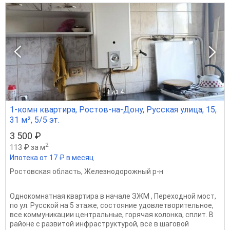
1
из 4
1-комн квартира, Ростов-на-Дону, Русская улица, 15,
31 м², 5/5 эт.
3 500 ₽
2
113 ₽ за м
Ипотека от 17 ₽ в месяц
Ростовская область
,
Железнодорожный р-н
Однокомнатная квартира в начале ЗЖМ , Переходной мост,
по ул. Русской на 5 этаже, состояние удовлетворительное,
все коммуникации центральные, горячая колонка, сплит. В
районе с развитой инфраструктурой, всё в шаговой