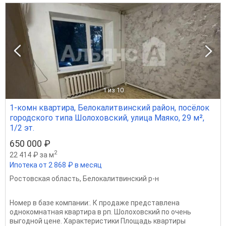
1
из 10
1-комн квартира, Белокалитвинский район, посёлок
городского типа Шолоховский, улица Маяко, 29 м²,
1/2 эт.
650 000 ₽
2
22 414 ₽ за м
Ипотека от 2 868 ₽ в месяц
Ростовская область
,
Белокалитвинский р-н
Номер в базе компании:. К продаже представлена
однокомнатная квартира в рп. Шолоховский по очень
выгодной цене. Характеристики Площадь квартиры