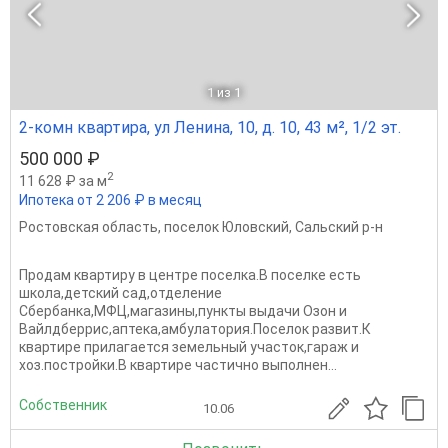
1
из 1
2-комн квартира, ул Ленина, 10, д. 10, 43 м², 1/2 эт.
500 000 ₽
2
11 628 ₽ за м
Ипотека от 2 206 ₽ в месяц
Ростовская область
,
поселок Юловский
,
Сальский р-н
Продам квартиру в центре поселка.В поселке есть
школа,детский сад,отделение
Сбербанка,МФЦ,магазины,пункты выдачи Озон и
Вайлдберрис,аптека,амбулатория.Поселок развит.К
квартире прилагается земельный участок,гараж и
хоз.постройки.В квартире частично выполнен...
Собственник
10.06