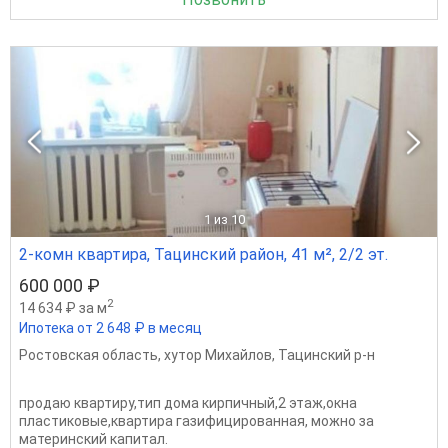
1
из 10
2-комн квартира, Тацинский район, 41 м², 2/2 эт.
600 000 ₽
2
14 634 ₽ за м
Ипотека от 2 648 ₽ в месяц
Ростовская область
,
хутор Михайлов
,
Тацинский р-н
продаю квартиру,тип дома кирпичный,2 этаж,окна
пластиковые,квартира газифицированная, можно за
материнский капитал.