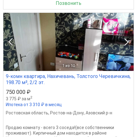
Позвонить
1
из 10
9-комн квартира, Нахичевань, Толстого Черевичкина,
198.70 м², 2/2 эт.
750 000 ₽
2
3 775 ₽ за м
Ипотека от 3 310 ₽ в месяц
Ростовская область
,
Ростов-на-Дону
,
Азовский р-н
Продаю комнату - всего 3 соседа!(все собственники
проживают). Кирпичный дом находится в районе