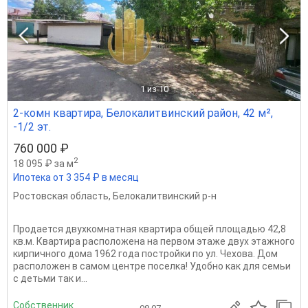
1
из 10
2-комн квартира, Белокалитвинский район, 42 м²,
-1/2 эт.
760 000 ₽
2
18 095 ₽ за м
Ипотека от 3 354 ₽ в месяц
Ростовская область
,
Белокалитвинский р-н
Продается двухкомнатная квартира общей площадью 42,8
кв.м. Квартира расположена на первом этаже двух этажного
кирпичного дома 1962 года постройки по ул. Чехова. Дом
расположен в самом центре поселка! Удобно как для семьи
с детьми так и...
Собственник