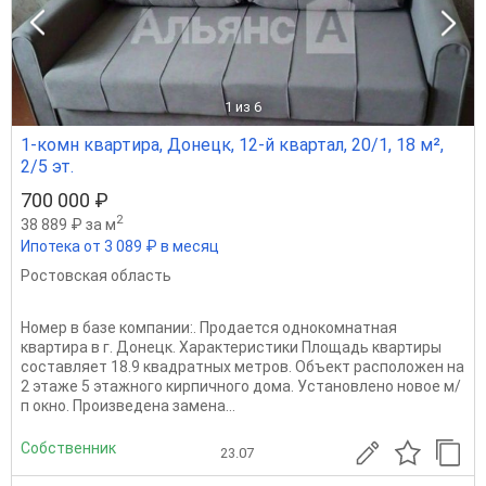
1
из 6
1-комн квартира, Донецк, 12-й квартал, 20/1, 18 м²,
2/5 эт.
700 000 ₽
2
38 889 ₽ за м
Ипотека от 3 089 ₽ в месяц
Ростовская область
Номер в базе компании:. Продается однокомнатная
квартира в г. Донецк. Характеристики Площадь квартиры
составляет 18.9 квадратных метров. Объект расположен на
2 этаже 5 этажного кирпичного дома. Установлeно новое м/
п окно. Произвeденa замeнa...
Собственник
23.07